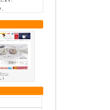
成します。
す。
ボーン
し )