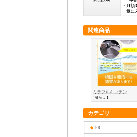
商品説明
└事前
・月額3
・気に
関連商品
ミラブルキッチン
( 暮らし )
カテゴリ
PR