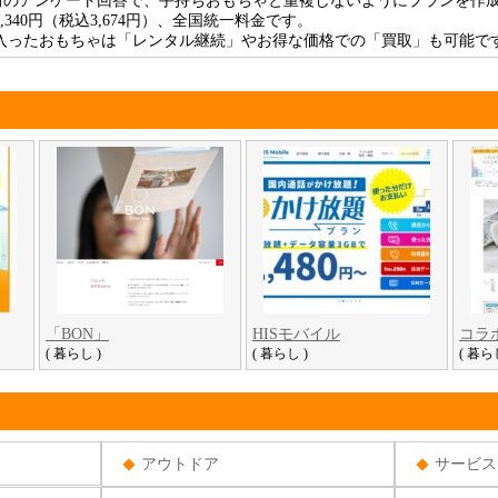
のアンケート回答で、手持ちおもちゃと重複しないようにプランを作
,340円（税込3,674円）、全国統一料金です。
入ったおもちゃは「レンタル継続」やお得な価格での「買取」も可能で
「BON」
HISモバイル
コラ
( 暮らし )
( 暮らし )
( 暮ら
アウトドア
サービス