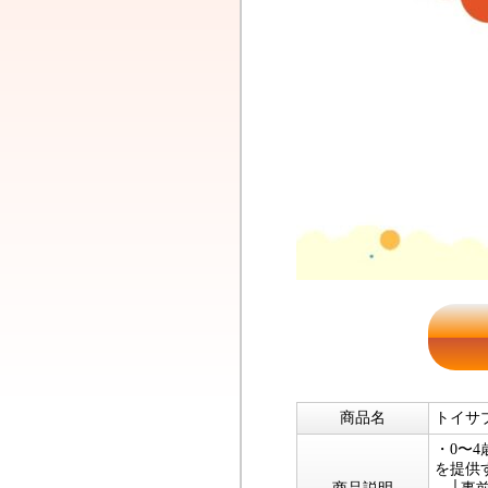
商品名
トイサ
・0〜
を提供す